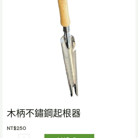
木柄不鏽鋼起根器
NT$
250