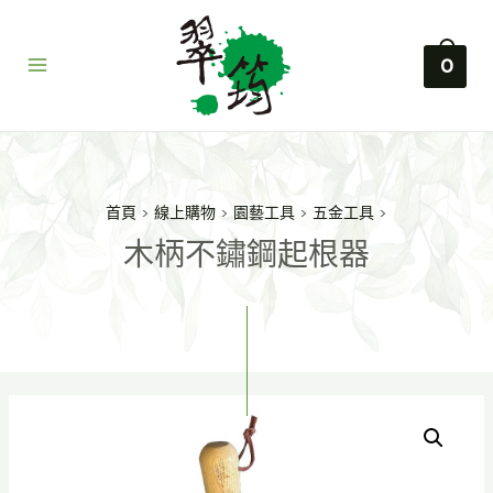
0
首頁
>
線上購物
>
園藝工具
>
五金工具
>
木柄不鏽鋼起根器